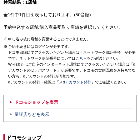
検索結果：1店舗
全1件中1件目を表示しております。(50音順)
予約申込する店舗/購入商品受取り店舗を選択してください。
申し込み後に店舗を変更することはできません。
予約手続きにはログインが必要です。
ドコモ回線にてアクセスいただいた場合は「ネットワーク暗証番号」が必要
です。ネットワーク暗証番号については
こちら
をご確認ください。
Wi-Fiまたはご自宅のインターネット環境にてアクセスいただいた場合は「d
アカウントのID／パスワード」が必要です。ドコモの契約回線をお持ちでな
い方も、dアカウントの発行が可能です。
dアカウントの発行・確認は「
dアカウント発行
」でご確認ください。
ドコモショップを表示
量販店などを表示
ドコモショップ