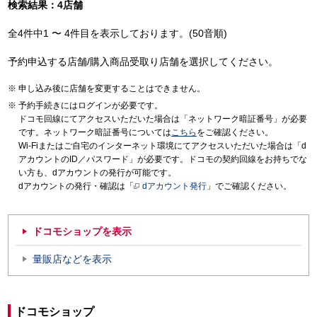
検索結果：4店舗
全4件中1 〜 4件目を表示しております。(50音順)
予約申込する店舗/購入商品受取り店舗を選択してください。
申し込み後に店舗を変更することはできません。
予約手続きにはログインが必要です。
ドコモ回線にてアクセスいただいた場合は「ネットワーク暗証番号」が必要
です。ネットワーク暗証番号については
こちら
をご確認ください。
Wi-Fiまたはご自宅のインターネット環境にてアクセスいただいた場合は「d
アカウントのID／パスワード」が必要です。ドコモの契約回線をお持ちでな
い方も、dアカウントの発行が可能です。
dアカウントの発行・確認は「
dアカウント発行
」でご確認ください。
ドコモショップを表示
量販店などを表示
ドコモショップ