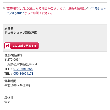
営業時間などは変更となる場合がございます。最新の情報は
ドコモショッ
プ／d garden
からご確認ください。
店舗名
ドコモショップ新松戸店
住所/電話番号
〒270-0034
千葉県松戸市新松戸4-54
TEL：
0120-691-555
TEL：
050-36624171
営業時間
午前10時〜午後7時
定休日
無休