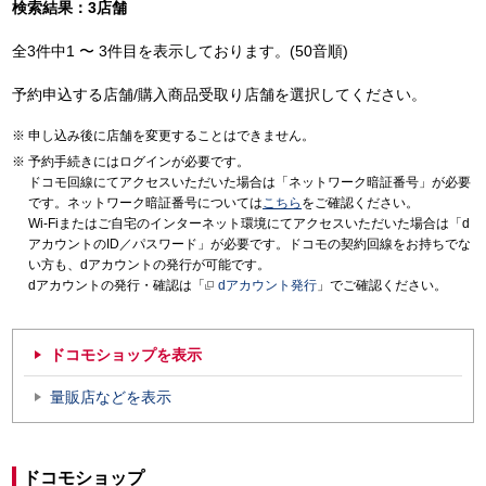
検索結果：3店舗
全3件中1 〜 3件目を表示しております。(50音順)
予約申込する店舗/購入商品受取り店舗を選択してください。
申し込み後に店舗を変更することはできません。
予約手続きにはログインが必要です。
ドコモ回線にてアクセスいただいた場合は「ネットワーク暗証番号」が必要
です。ネットワーク暗証番号については
こちら
をご確認ください。
Wi-Fiまたはご自宅のインターネット環境にてアクセスいただいた場合は「d
アカウントのID／パスワード」が必要です。ドコモの契約回線をお持ちでな
い方も、dアカウントの発行が可能です。
dアカウントの発行・確認は「
dアカウント発行
」でご確認ください。
ドコモショップを表示
量販店などを表示
ドコモショップ