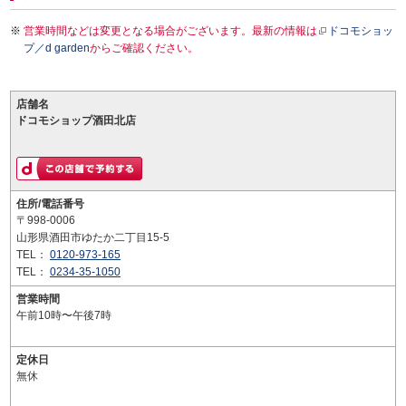
営業時間などは変更となる場合がございます。最新の情報は
ドコモショッ
プ／d garden
からご確認ください。
店舗名
ドコモショップ酒田北店
住所/電話番号
〒998-0006
山形県酒田市ゆたか二丁目15-5
TEL：
0120-973-165
TEL：
0234-35-1050
営業時間
午前10時〜午後7時
定休日
無休