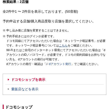
検索結果：2店舗
全2件中1 〜 2件目を表示しております。(50音順)
予約申込する店舗/購入商品受取り店舗を選択してください。
申し込み後に店舗を変更することはできません。
予約手続きにはログインが必要です。
ドコモ回線にてアクセスいただいた場合は「ネットワーク暗証番号」が必要
です。ネットワーク暗証番号については
こちら
をご確認ください。
Wi-Fiまたはご自宅のインターネット環境にてアクセスいただいた場合は「d
アカウントのID／パスワード」が必要です。ドコモの契約回線をお持ちでな
い方も、dアカウントの発行が可能です。
dアカウントの発行・確認は「
dアカウント発行
」でご確認ください。
ドコモショップを表示
量販店などを表示
ドコモショップ