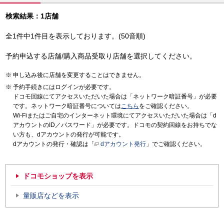
検索結果：1店舗
全1件中1件目を表示しております。(50音順)
予約申込する店舗/購入商品受取り店舗を選択してください。
申し込み後に店舗を変更することはできません。
予約手続きにはログインが必要です。
ドコモ回線にてアクセスいただいた場合は「ネットワーク暗証番号」が必要
です。ネットワーク暗証番号については
こちら
をご確認ください。
Wi-Fiまたはご自宅のインターネット環境にてアクセスいただいた場合は「d
アカウントのID／パスワード」が必要です。ドコモの契約回線をお持ちでな
い方も、dアカウントの発行が可能です。
dアカウントの発行・確認は「
dアカウント発行
」でご確認ください。
ドコモショップを表示
量販店などを表示