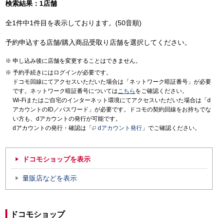
検索結果：1店舗
全1件中1件目を表示しております。(50音順)
予約申込する店舗/購入商品受取り店舗を選択してください。
申し込み後に店舗を変更することはできません。
予約手続きにはログインが必要です。
ドコモ回線にてアクセスいただいた場合は「ネットワーク暗証番号」が必要
です。ネットワーク暗証番号については
こちら
をご確認ください。
Wi-Fiまたはご自宅のインターネット環境にてアクセスいただいた場合は「d
アカウントのID／パスワード」が必要です。ドコモの契約回線をお持ちでな
い方も、dアカウントの発行が可能です。
dアカウントの発行・確認は「
dアカウント発行
」でご確認ください。
ドコモショップを表示
量販店などを表示
ドコモショップ