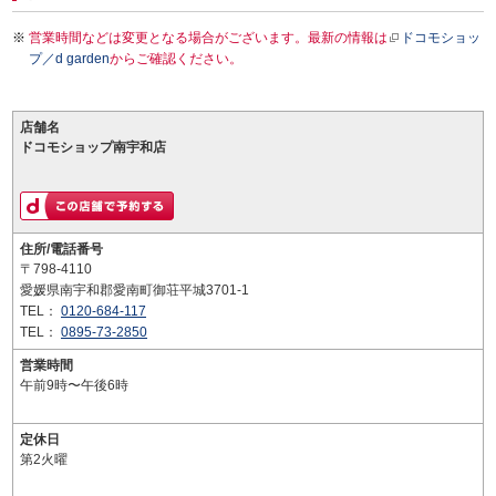
営業時間などは変更となる場合がございます。最新の情報は
ドコモショッ
プ／d garden
からご確認ください。
店舗名
ドコモショップ南宇和店
住所/電話番号
〒798-4110
愛媛県南宇和郡愛南町御荘平城3701-1
TEL：
0120-684-117
TEL：
0895-73-2850
営業時間
午前9時〜午後6時
定休日
第2火曜