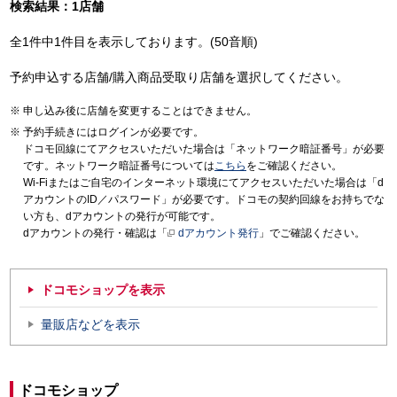
検索結果：1店舗
全1件中1件目を表示しております。(50音順)
予約申込する店舗/購入商品受取り店舗を選択してください。
申し込み後に店舗を変更することはできません。
予約手続きにはログインが必要です。
ドコモ回線にてアクセスいただいた場合は「ネットワーク暗証番号」が必要
です。ネットワーク暗証番号については
こちら
をご確認ください。
Wi-Fiまたはご自宅のインターネット環境にてアクセスいただいた場合は「d
アカウントのID／パスワード」が必要です。ドコモの契約回線をお持ちでな
い方も、dアカウントの発行が可能です。
dアカウントの発行・確認は「
dアカウント発行
」でご確認ください。
ドコモショップを表示
量販店などを表示
ドコモショップ