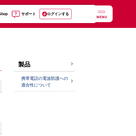
 Shop
サポート
ログインする
MENU
製品
携帯電話の電波防護への
適合性について