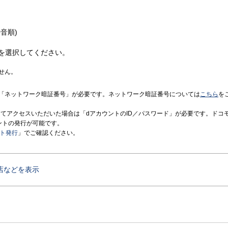
音順)
を選択してください。
せん。
「ネットワーク暗証番号」が必要です。ネットワーク暗証番号については
こちら
を
境にてアクセスいただいた場合は「dアカウントのID／パスワード」が必要です。ドコ
ントの発行が可能です。
ント発行
」でご確認ください。
店などを表示