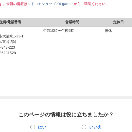
す。最新の情報は
ドコモショップ／d garden
からご確認ください。
住所/電話番号
営業時間
定休日
9
午前10時〜午後9時
無休
大清水1-33-1
ル富谷 2階
-348-223
35231528
このページの情報は役に立ちましたか？
はい
いいえ