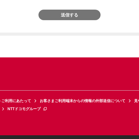
送信する
トご利用にあたって
お客さまご利用端末からの情報の外部送信について
見
NTTドコモグループ