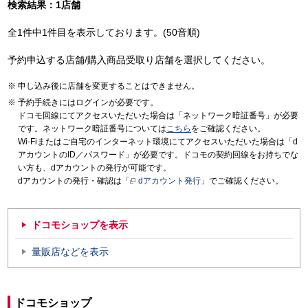
検索結果：1店舗
全1件中1件目を表示しております。(50音順)
予約申込する店舗/購入商品受取り店舗を選択してください。
申し込み後に店舗を変更することはできません。
予約手続きにはログインが必要です。
ドコモ回線にてアクセスいただいた場合は「ネットワーク暗証番号」が必要
です。ネットワーク暗証番号については
こちら
をご確認ください。
Wi-Fiまたはご自宅のインターネット環境にてアクセスいただいた場合は「d
アカウントのID／パスワード」が必要です。ドコモの契約回線をお持ちでな
い方も、dアカウントの発行が可能です。
dアカウントの発行・確認は「
dアカウント発行
」でご確認ください。
ドコモショップを表示
量販店などを表示
ドコモショップ