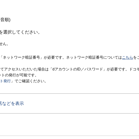
音順)
を選択してください。
せん。
「ネットワーク暗証番号」が必要です。ネットワーク暗証番号については
こちら
を
境にてアクセスいただいた場合は「dアカウントのID／パスワード」が必要です。ドコ
ントの発行が可能です。
ント発行
」でご確認ください。
店などを表示