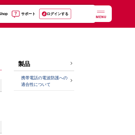
 Shop
サポート
ログインする
MENU
製品
携帯電話の電波防護への
適合性について