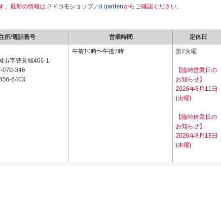
す。最新の情報は
ドコモショップ／d garden
からご確認ください。
住所/電話番号
営業時間
定休日
1
午前10時〜午後7時
第2火曜
市字豊見城466-1
-070-346
【臨時営業日の
856-6403
お知らせ】
2026年8月11日
(火曜)
【臨時休業日の
お知らせ】
2026年8月13日
(木曜)