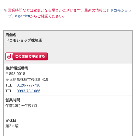
営業時間などは変更となる場合がございます。最新の情報は
ドコモショッ
プ／d garden
からご確認ください。
店舗名
ドコモショップ枕崎店
住所/電話番号
〒898-0018
鹿児島県枕崎市桜木町419
TEL：
0120-777-730
TEL：
0993-73-1666
営業時間
午前10時〜午後7時
定休日
第2木曜