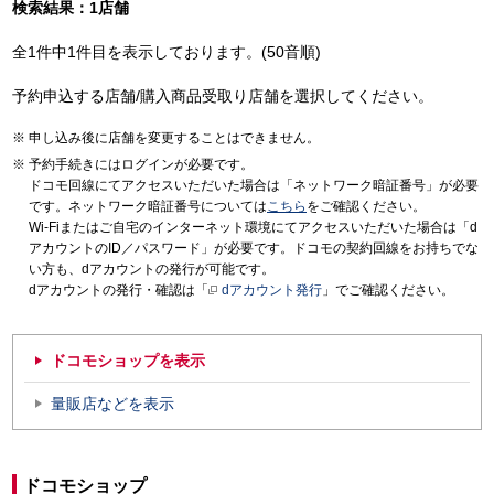
検索結果：1店舗
全1件中1件目を表示しております。(50音順)
予約申込する店舗/購入商品受取り店舗を選択してください。
申し込み後に店舗を変更することはできません。
予約手続きにはログインが必要です。
ドコモ回線にてアクセスいただいた場合は「ネットワーク暗証番号」が必要
です。ネットワーク暗証番号については
こちら
をご確認ください。
Wi-Fiまたはご自宅のインターネット環境にてアクセスいただいた場合は「d
アカウントのID／パスワード」が必要です。ドコモの契約回線をお持ちでな
い方も、dアカウントの発行が可能です。
dアカウントの発行・確認は「
dアカウント発行
」でご確認ください。
ドコモショップを表示
量販店などを表示
ドコモショップ