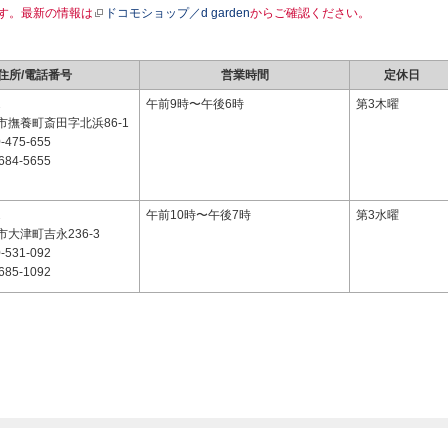
す。最新の情報は
ドコモショップ／d garden
からご確認ください。
住所/電話番号
営業時間
定休日
2
午前9時〜午後6時
第3木曜
市撫養町斎田字北浜86-1
-475-655
684-5655
2
午前10時〜午後7時
第3水曜
大津町吉永236-3
-531-092
685-1092