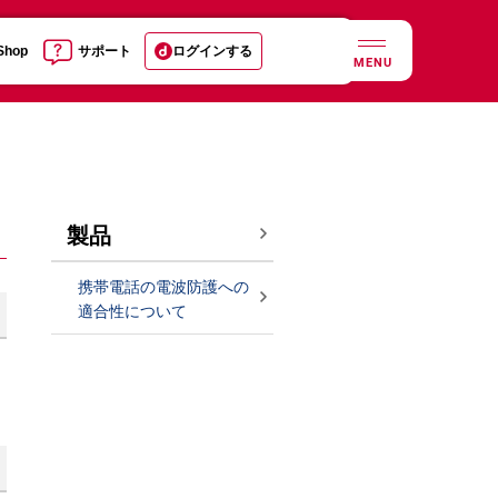
 Shop
サポート
ログインする
MENU
製品
携帯電話の電波防護への
適合性について