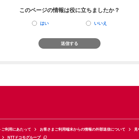
このページの情報は役に立ちましたか？
はい
いいえ
送信する
トご利用にあたって
お客さまご利用端末からの情報の外部送信について
見
NTTドコモグループ