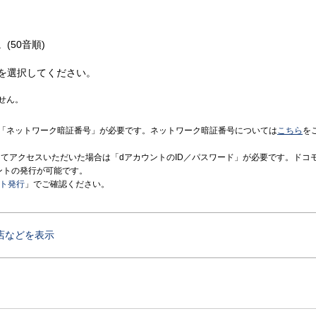
(50音順)
を選択してください。
せん。
「ネットワーク暗証番号」が必要です。ネットワーク暗証番号については
こちら
を
境にてアクセスいただいた場合は「dアカウントのID／パスワード」が必要です。ドコ
ントの発行が可能です。
ント発行
」でご確認ください。
店などを表示