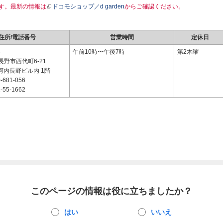
す。最新の情報は
ドコモショップ／d garden
からご確認ください。
住所/電話番号
営業時間
定休日
6
午前10時〜午後7時
第2木曜
野市西代町6-21
河内長野ビル内 1階
-681-056
-55-1662
このページの情報は役に立ちましたか？
はい
いいえ