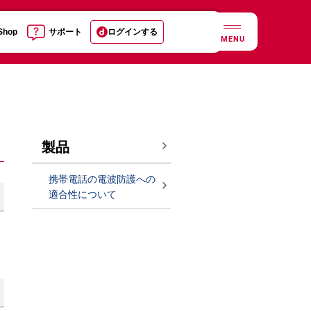
 Shop
サポート
ログインする
MENU
製品
携帯電話の電波防護への
適合性について