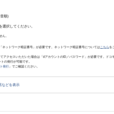
音順)
を選択してください。
せん。
「ネットワーク暗証番号」が必要です。ネットワーク暗証番号については
こちら
を
境にてアクセスいただいた場合は「dアカウントのID／パスワード」が必要です。ドコ
ントの発行が可能です。
ント発行
」でご確認ください。
店などを表示