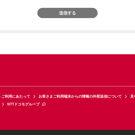
送信する
トご利用にあたって
お客さまご利用端末からの情報の外部送信について
見
NTTドコモグループ