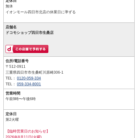
定休日
無休
イオンモール四日市北店の休業日に準ずる
店舗名
ドコモショップ四日市生桑店
住所/電話番号
〒512-0911
三重県四日市市生桑町川原崎306-1
TEL：
0120-059-334
TEL：
059-334-8001
営業時間
午前9時〜午後6時
定休日
第2火曜
【臨時営業日のお知らせ】
2026年8月11日(火曜)