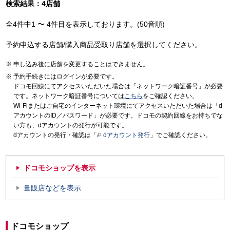
検索結果：4店舗
全4件中1 〜 4件目を表示しております。(50音順)
予約申込する店舗/購入商品受取り店舗を選択してください。
申し込み後に店舗を変更することはできません。
予約手続きにはログインが必要です。
ドコモ回線にてアクセスいただいた場合は「ネットワーク暗証番号」が必要
です。ネットワーク暗証番号については
こちら
をご確認ください。
Wi-Fiまたはご自宅のインターネット環境にてアクセスいただいた場合は「d
アカウントのID／パスワード」が必要です。ドコモの契約回線をお持ちでな
い方も、dアカウントの発行が可能です。
dアカウントの発行・確認は「
dアカウント発行
」でご確認ください。
ドコモショップを表示
量販店などを表示
ドコモショップ