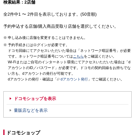
検索結果：2店舗
全2件中1 〜 2件目を表示しております。(50音順)
予約申込する店舗/購入商品受取り店舗を選択してください。
申し込み後に店舗を変更することはできません。
予約手続きにはログインが必要です。
ドコモ回線にてアクセスいただいた場合は「ネットワーク暗証番号」が必要
です。ネットワーク暗証番号については
こちら
をご確認ください。
Wi-Fiまたはご自宅のインターネット環境にてアクセスいただいた場合は「d
アカウントのID／パスワード」が必要です。ドコモの契約回線をお持ちでな
い方も、dアカウントの発行が可能です。
dアカウントの発行・確認は「
dアカウント発行
」でご確認ください。
ドコモショップを表示
量販店などを表示
ドコモショップ