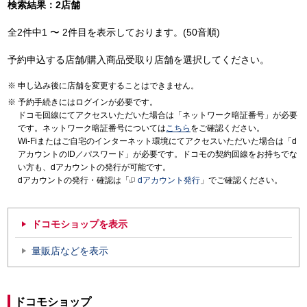
検索結果：2店舗
全2件中1 〜 2件目を表示しております。(50音順)
予約申込する店舗/購入商品受取り店舗を選択してください。
申し込み後に店舗を変更することはできません。
予約手続きにはログインが必要です。
ドコモ回線にてアクセスいただいた場合は「ネットワーク暗証番号」が必要
です。ネットワーク暗証番号については
こちら
をご確認ください。
Wi-Fiまたはご自宅のインターネット環境にてアクセスいただいた場合は「d
アカウントのID／パスワード」が必要です。ドコモの契約回線をお持ちでな
い方も、dアカウントの発行が可能です。
dアカウントの発行・確認は「
dアカウント発行
」でご確認ください。
ドコモショップを表示
量販店などを表示
ドコモショップ