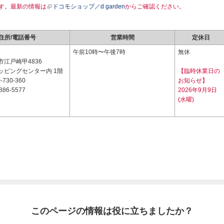
す。最新の情報は
ドコモショップ／d garden
からご確認ください。
住所/電話番号
営業時間
定休日
4
午前10時〜午後7時
無休
江戸崎甲4836
ッピングセンター内 1階
【臨時休業日の
-730-360
お知らせ】
886-5577
2026年9月9日
(水曜)
このページの情報は役に立ちましたか？