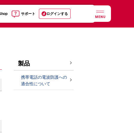
 Shop
サポート
ログインする
MENU
製品
携帯電話の電波防護への
適合性について