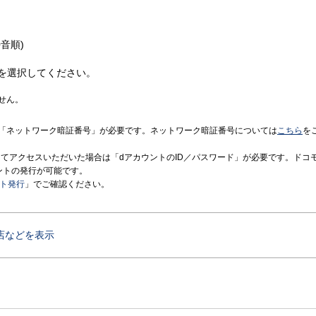
音順)
を選択してください。
せん。
「ネットワーク暗証番号」が必要です。ネットワーク暗証番号については
こちら
を
境にてアクセスいただいた場合は「dアカウントのID／パスワード」が必要です。ドコ
ントの発行が可能です。
ント発行
」でご確認ください。
店などを表示