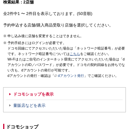
検索結果：2店舗
全2件中1 〜 2件目を表示しております。(50音順)
予約申込する店舗/購入商品受取り店舗を選択してください。
申し込み後に店舗を変更することはできません。
予約手続きにはログインが必要です。
ドコモ回線にてアクセスいただいた場合は「ネットワーク暗証番号」が必要
です。ネットワーク暗証番号については
こちら
をご確認ください。
Wi-Fiまたはご自宅のインターネット環境にてアクセスいただいた場合は「d
アカウントのID／パスワード」が必要です。ドコモの契約回線をお持ちでな
い方も、dアカウントの発行が可能です。
dアカウントの発行・確認は「
dアカウント発行
」でご確認ください。
ドコモショップを表示
量販店などを表示
ドコモショップ