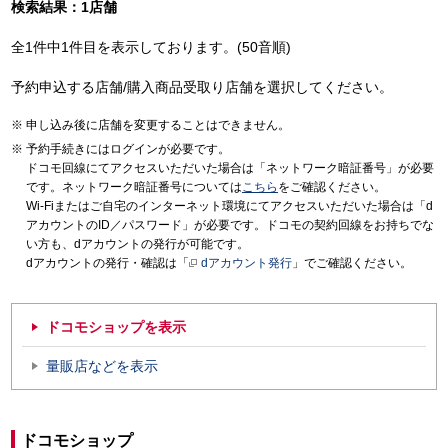
検索結果：1店舗
全1件中1件目を表示しております。(50音順)
予約申込する店舗/購入商品受取り店舗を選択してください。
申し込み後に店舗を変更することはできません。
予約手続きにはログインが必要です。
ドコモ回線にてアクセスいただいた場合は「ネットワーク暗証番号」が必要
です。ネットワーク暗証番号については
こちら
をご確認ください。
Wi-Fiまたはご自宅のインターネット環境にてアクセスいただいた場合は「d
アカウントのID／パスワード」が必要です。ドコモの契約回線をお持ちでな
い方も、dアカウントの発行が可能です。
dアカウントの発行・確認は「
dアカウント発行
」でご確認ください。
ドコモショップを表示
量販店などを表示
ドコモショップ