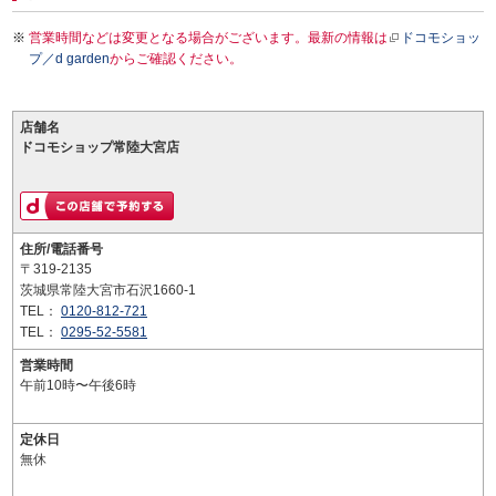
営業時間などは変更となる場合がございます。最新の情報は
ドコモショッ
プ／d garden
からご確認ください。
店舗名
ドコモショップ常陸大宮店
住所/電話番号
〒319-2135
茨城県常陸大宮市石沢1660-1
TEL：
0120-812-721
TEL：
0295-52-5581
営業時間
午前10時〜午後6時
定休日
無休