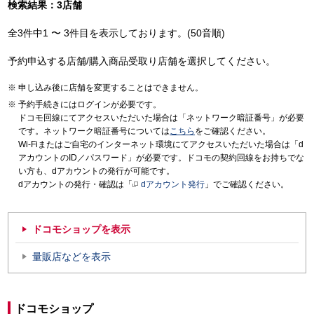
検索結果：3店舗
全3件中1 〜 3件目を表示しております。(50音順)
予約申込する店舗/購入商品受取り店舗を選択してください。
申し込み後に店舗を変更することはできません。
予約手続きにはログインが必要です。
ドコモ回線にてアクセスいただいた場合は「ネットワーク暗証番号」が必要
です。ネットワーク暗証番号については
こちら
をご確認ください。
Wi-Fiまたはご自宅のインターネット環境にてアクセスいただいた場合は「d
アカウントのID／パスワード」が必要です。ドコモの契約回線をお持ちでな
い方も、dアカウントの発行が可能です。
dアカウントの発行・確認は「
dアカウント発行
」でご確認ください。
ドコモショップを表示
量販店などを表示
ドコモショップ