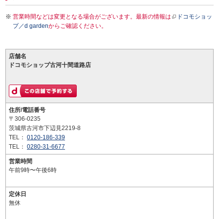
営業時間などは変更となる場合がございます。最新の情報は
ドコモショッ
プ／d garden
からご確認ください。
店舗名
ドコモショップ古河十間道路店
住所/電話番号
〒306-0235
茨城県古河市下辺見2219-8
TEL：
0120-186-339
TEL：
0280-31-6677
営業時間
午前9時〜午後6時
定休日
無休