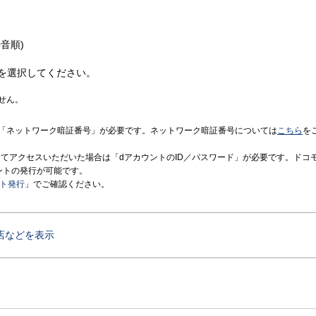
音順)
を選択してください。
せん。
「ネットワーク暗証番号」が必要です。ネットワーク暗証番号については
こちら
を
境にてアクセスいただいた場合は「dアカウントのID／パスワード」が必要です。ドコ
ントの発行が可能です。
ント発行
」でご確認ください。
店などを表示