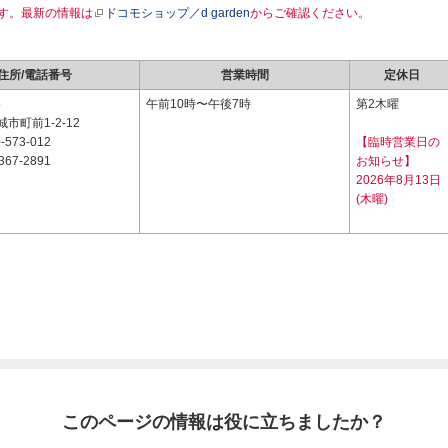
す。最新の情報は
ドコモショップ／d garden
からご確認ください。
住所/電話番号
営業時間
定休日
5
午前10時〜午後7時
第2木曜
市町前1-2-12
-573-012
【臨時営業日の
367-2891
お知らせ】
2026年8月13日
(木曜)
このページの情報は役に立ちましたか？