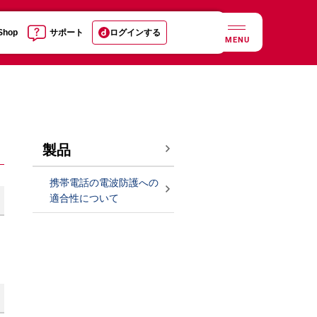
 Shop
サポート
ログインする
MENU
製品
携帯電話の電波防護への
適合性について