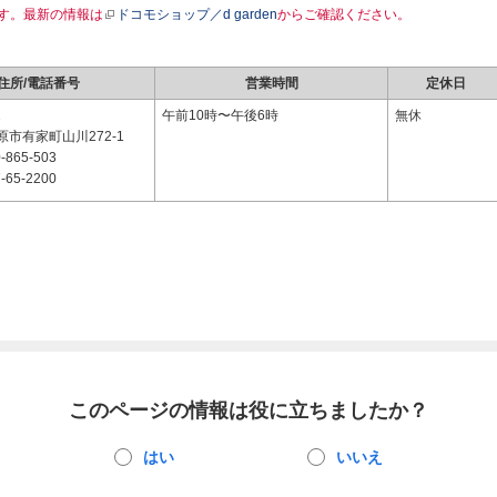
す。最新の情報は
ドコモショップ／d garden
からご確認ください。
住所/電話番号
営業時間
定休日
2
午前10時〜午後6時
無休
市有家町山川272-1
-865-503
-65-2200
このページの情報は役に立ちましたか？
はい
いいえ