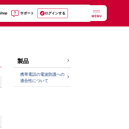
 Shop
サポート
ログインする
MENU
製品
携帯電話の電波防護への
適合性について