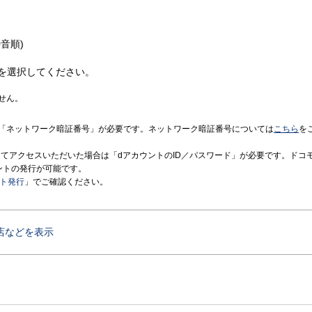
音順)
を選択してください。
せん。
「ネットワーク暗証番号」が必要です。ネットワーク暗証番号については
こちら
を
境にてアクセスいただいた場合は「dアカウントのID／パスワード」が必要です。ドコ
ントの発行が可能です。
ント発行
」でご確認ください。
店などを表示