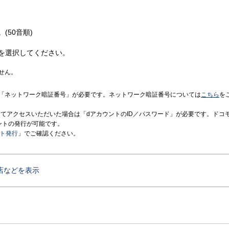
(50音順)
を選択してください。
せん。
「ネットワーク暗証番号」が必要です。ネットワーク暗証番号については
こちら
を
境にてアクセスいただいた場合は「dアカウントのID／パスワード」が必要です。ドコ
ントの発行が可能です。
ント発行
」でご確認ください。
店などを表示