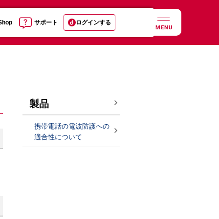
 Shop
サポート
ログインする
MENU
製品
携帯電話の電波防護への
適合性について