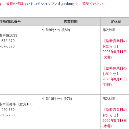
す。最新の情報は
ドコモショップ／d garden
からご確認ください。
住所/電話番号
営業時間
定休日
1
午前9時〜午後6時
第2火曜
戸破1633
-573-870
【臨時営業日の
-57-3870
お知らせ】
2026年8月11日
(火曜)
【臨時休業日の
お知らせ】
2026年8月10日
(月曜)
5
午前10時〜午後7時
第2木曜
市本開発字代官免100
-420-330
【臨時営業日の
-50-2200
お知らせ】
2026年8月13日
(木曜)