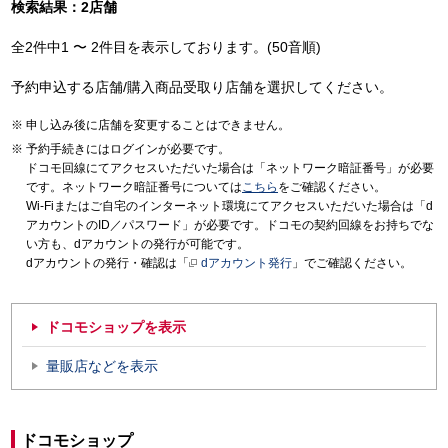
検索結果：2店舗
全2件中1 〜 2件目を表示しております。(50音順)
予約申込する店舗/購入商品受取り店舗を選択してください。
申し込み後に店舗を変更することはできません。
予約手続きにはログインが必要です。
ドコモ回線にてアクセスいただいた場合は「ネットワーク暗証番号」が必要
です。ネットワーク暗証番号については
こちら
をご確認ください。
Wi-Fiまたはご自宅のインターネット環境にてアクセスいただいた場合は「d
アカウントのID／パスワード」が必要です。ドコモの契約回線をお持ちでな
い方も、dアカウントの発行が可能です。
dアカウントの発行・確認は「
dアカウント発行
」でご確認ください。
ドコモショップを表示
量販店などを表示
ドコモショップ