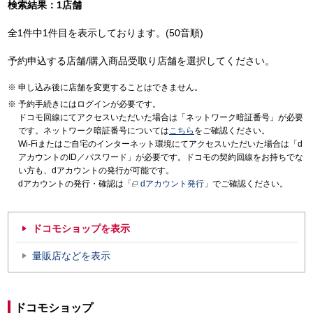
検索結果：1店舗
全1件中1件目を表示しております。(50音順)
予約申込する店舗/購入商品受取り店舗を選択してください。
申し込み後に店舗を変更することはできません。
予約手続きにはログインが必要です。
ドコモ回線にてアクセスいただいた場合は「ネットワーク暗証番号」が必要
です。ネットワーク暗証番号については
こちら
をご確認ください。
Wi-Fiまたはご自宅のインターネット環境にてアクセスいただいた場合は「d
アカウントのID／パスワード」が必要です。ドコモの契約回線をお持ちでな
い方も、dアカウントの発行が可能です。
dアカウントの発行・確認は「
dアカウント発行
」でご確認ください。
ドコモショップを表示
量販店などを表示
ドコモショップ