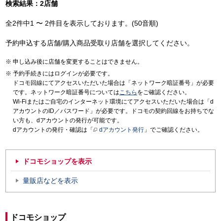
検索結果：2店舗
全2件中1 〜 2件目を表示しております。(50音順)
予約申込する店舗/購入商品受取り店舗を選択してください。
申し込み後に店舗を変更することはできません。
予約手続きにはログインが必要です。
ドコモ回線にてアクセスいただいた場合は「ネットワーク暗証番号」が必要
です。ネットワーク暗証番号については
こちら
をご確認ください。
Wi-Fiまたはご自宅のインターネット環境にてアクセスいただいた場合は「d
アカウントのID／パスワード」が必要です。ドコモの契約回線をお持ちでな
い方も、dアカウントの発行が可能です。
dアカウントの発行・確認は「
dアカウント発行
」でご確認ください。
ドコモショップを表示
量販店などを表示
ドコモショップ