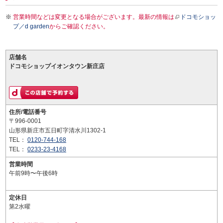
営業時間などは変更となる場合がございます。最新の情報は
ドコモショッ
プ／d garden
からご確認ください。
店舗名
ドコモショップイオンタウン新庄店
住所/電話番号
〒996-0001
山形県新庄市五日町字清水川1302-1
TEL：
0120-744-168
TEL：
0233-23-4168
営業時間
午前9時〜午後6時
定休日
第2水曜