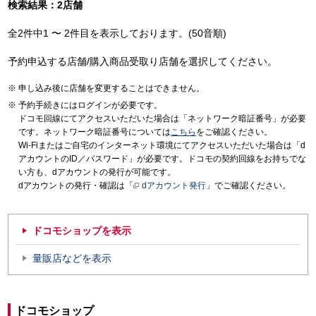
検索結果：2店舗
全2件中1 〜 2件目を表示しております。(50音順)
予約申込する店舗/購入商品受取り店舗を選択してください。
申し込み後に店舗を変更することはできません。
予約手続きにはログインが必要です。
ドコモ回線にてアクセスいただいた場合は「ネットワーク暗証番号」が必要
です。ネットワーク暗証番号については
こちら
をご確認ください。
Wi-Fiまたはご自宅のインターネット環境にてアクセスいただいた場合は「d
アカウントのID／パスワード」が必要です。ドコモの契約回線をお持ちでな
い方も、dアカウントの発行が可能です。
dアカウントの発行・確認は「
dアカウント発行
」でご確認ください。
ドコモショップを表示
量販店などを表示
ドコモショップ