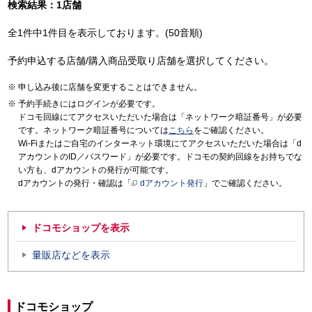
検索結果：1店舗
全1件中1件目を表示しております。(50音順)
予約申込する店舗/購入商品受取り店舗を選択してください。
申し込み後に店舗を変更することはできません。
予約手続きにはログインが必要です。
ドコモ回線にてアクセスいただいた場合は「ネットワーク暗証番号」が必要
です。ネットワーク暗証番号については
こちら
をご確認ください。
Wi-Fiまたはご自宅のインターネット環境にてアクセスいただいた場合は「d
アカウントのID／パスワード」が必要です。ドコモの契約回線をお持ちでな
い方も、dアカウントの発行が可能です。
dアカウントの発行・確認は「
dアカウント発行
」でご確認ください。
ドコモショップを表示
量販店などを表示
ドコモショップ