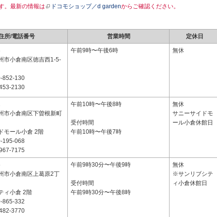
す。最新の情報は
ドコモショップ／d garden
からご確認ください。
住所/電話番号
営業時間
定休日
8
午前9時〜午後6時
無休
市小倉南区徳吉西1-5-
-852-130
453-2130
1
午前10時〜午後8時
無休
州市小倉南区下曽根新町
サニーサイドモ
受付時間
ール小倉休館日
ドモール小倉 2階
午前10時〜午後7時
-195-068
967-7175
5
午前9時30分〜午後9時
無休
州市小倉南区上葛原2丁
※サンリブシテ
受付時間
ィ小倉休館日
ティ小倉 2階
午前9時30分〜午後8時
-865-332
482-3770