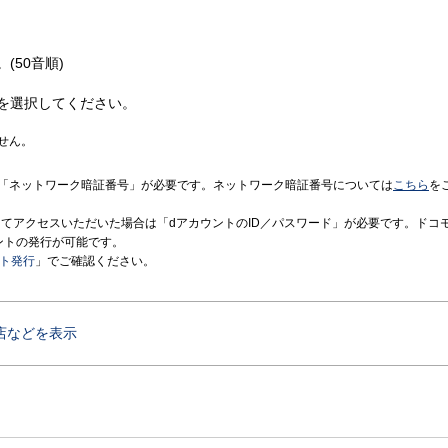
(50音順)
を選択してください。
せん。
「ネットワーク暗証番号」が必要です。ネットワーク暗証番号については
こちら
を
境にてアクセスいただいた場合は「dアカウントのID／パスワード」が必要です。ドコ
ントの発行が可能です。
ント発行
」でご確認ください。
店などを表示