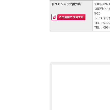
ドコモショップ徳力店
〒802-097
福岡県北九
5-20
ルピナス守恒
TEL：
0120
TEL：
093-