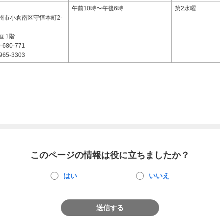
1
午前10時〜午後6時
第2水曜
州市小倉南区守恒本町2-
 1階
-680-771
965-3303
このページの情報は役に立ちましたか？
はい
いいえ
送信する