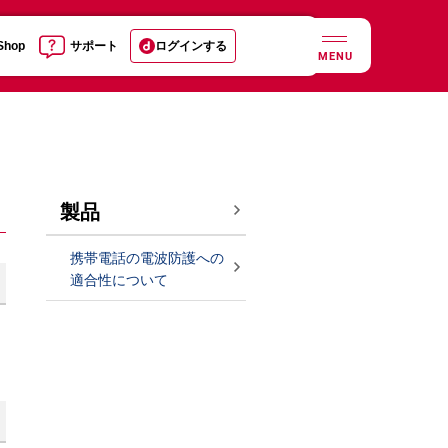
 Shop
サポート
ログインする
MENU
製品
携帯電話の電波防護への
適合性について