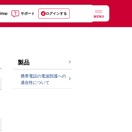
 Shop
サポート
ログインする
MENU
製品
携帯電話の電波防護への
適合性について