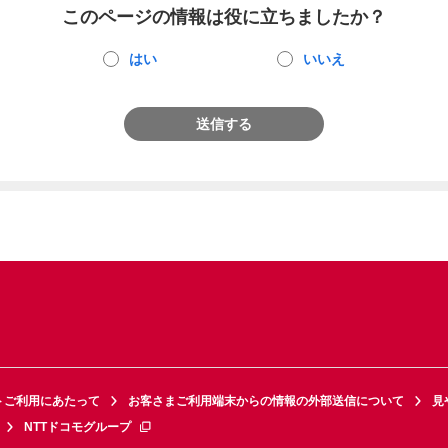
このページの情報は役に立ちましたか？
はい
いいえ
送信する
トご利用にあたって
お客さまご利用端末からの情報の外部送信について
見
NTTドコモグループ