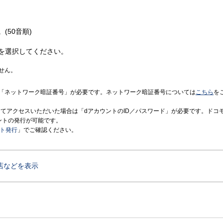
(50音順)
を選択してください。
せん。
「ネットワーク暗証番号」が必要です。ネットワーク暗証番号については
こちら
を
境にてアクセスいただいた場合は「dアカウントのID／パスワード」が必要です。ドコ
ントの発行が可能です。
ント発行
」でご確認ください。
店などを表示