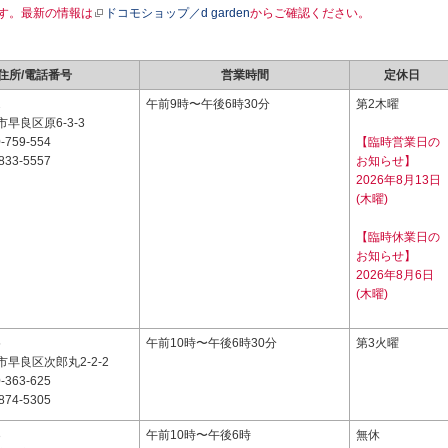
す。最新の情報は
ドコモショップ／d garden
からご確認ください。
住所/電話番号
営業時間
定休日
2
午前9時〜午後6時30分
第2木曜
早良区原6-3-3
-759-554
【臨時営業日の
833-5557
お知らせ】
2026年8月13日
(木曜)
【臨時休業日の
お知らせ】
2026年8月6日
(木曜)
5
午前10時〜午後6時30分
第3火曜
早良区次郎丸2-2-2
-363-625
874-5305
3
午前10時〜午後6時
無休