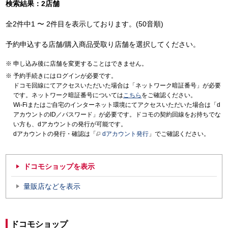
検索結果：2店舗
全2件中1 〜 2件目を表示しております。(50音順)
予約申込する店舗/購入商品受取り店舗を選択してください。
申し込み後に店舗を変更することはできません。
予約手続きにはログインが必要です。
ドコモ回線にてアクセスいただいた場合は「ネットワーク暗証番号」が必要
です。ネットワーク暗証番号については
こちら
をご確認ください。
Wi-Fiまたはご自宅のインターネット環境にてアクセスいただいた場合は「d
アカウントのID／パスワード」が必要です。ドコモの契約回線をお持ちでな
い方も、dアカウントの発行が可能です。
dアカウントの発行・確認は「
dアカウント発行
」でご確認ください。
ドコモショップを表示
量販店などを表示
ドコモショップ