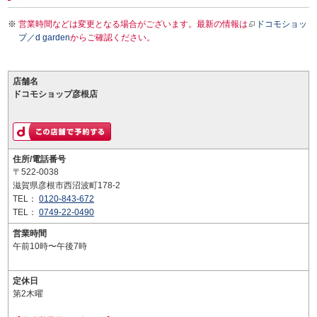
営業時間などは変更となる場合がございます。最新の情報は
ドコモショッ
プ／d garden
からご確認ください。
店舗名
ドコモショップ彦根店
住所/電話番号
〒522-0038
滋賀県彦根市西沼波町178-2
TEL：
0120-843-672
TEL：
0749-22-0490
営業時間
午前10時〜午後7時
定休日
第2木曜