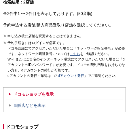
検索結果：2店舗
全2件中1 〜 2件目を表示しております。(50音順)
予約申込する店舗/購入商品受取り店舗を選択してください。
申し込み後に店舗を変更することはできません。
予約手続きにはログインが必要です。
ドコモ回線にてアクセスいただいた場合は「ネットワーク暗証番号」が必要
です。ネットワーク暗証番号については
こちら
をご確認ください。
Wi-Fiまたはご自宅のインターネット環境にてアクセスいただいた場合は「d
アカウントのID／パスワード」が必要です。ドコモの契約回線をお持ちでな
い方も、dアカウントの発行が可能です。
dアカウントの発行・確認は「
dアカウント発行
」でご確認ください。
ドコモショップを表示
量販店などを表示
ドコモショップ