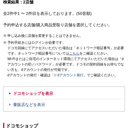
検索結果：2店舗
全2件中1 〜 2件目を表示しております。(50音順)
予約申込する店舗/購入商品受取り店舗を選択してください。
申し込み後に店舗を変更することはできません。
予約手続きにはログインが必要です。
ドコモ回線にてアクセスいただいた場合は「ネットワーク暗証番号」が必要
です。ネットワーク暗証番号については
こちら
をご確認ください。
Wi-Fiまたはご自宅のインターネット環境にてアクセスいただいた場合は「d
アカウントのID／パスワード」が必要です。ドコモの契約回線をお持ちでな
い方も、dアカウントの発行が可能です。
dアカウントの発行・確認は「
dアカウント発行
」でご確認ください。
ドコモショップを表示
量販店などを表示
ドコモショップ