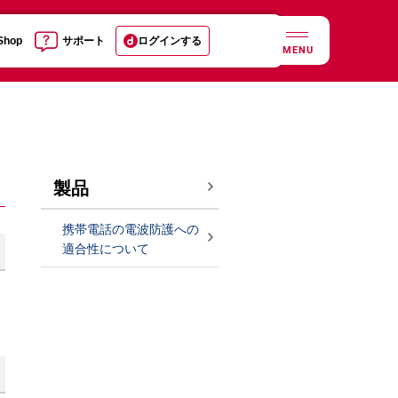
 Shop
サポート
ログインする
MENU
製品
携帯電話の電波防護への
適合性について