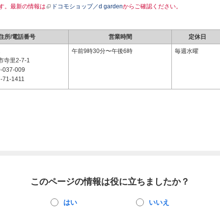
す。最新の情報は
ドコモショップ／d garden
からご確認ください。
住所/電話番号
営業時間
定休日
1
午前9時30分〜午後6時
毎週水曜
寺里2-7-1
-037-009
-71-1411
このページの情報は役に立ちましたか？
はい
いいえ