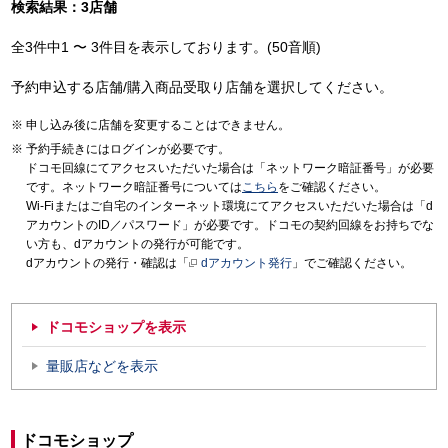
検索結果：3店舗
全3件中1 〜 3件目を表示しております。(50音順)
予約申込する店舗/購入商品受取り店舗を選択してください。
申し込み後に店舗を変更することはできません。
予約手続きにはログインが必要です。
ドコモ回線にてアクセスいただいた場合は「ネットワーク暗証番号」が必要
です。ネットワーク暗証番号については
こちら
をご確認ください。
Wi-Fiまたはご自宅のインターネット環境にてアクセスいただいた場合は「d
アカウントのID／パスワード」が必要です。ドコモの契約回線をお持ちでな
い方も、dアカウントの発行が可能です。
dアカウントの発行・確認は「
dアカウント発行
」でご確認ください。
ドコモショップを表示
量販店などを表示
ドコモショップ