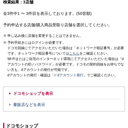
検索結果：3店舗
全3件中1 〜 3件目を表示しております。(50音順)
予約申込する店舗/購入商品受取り店舗を選択してください。
申し込み後に店舗を変更することはできません。
予約手続きにはログインが必要です。
ドコモ回線にてアクセスいただいた場合は「ネットワーク暗証番号」が必要
です。ネットワーク暗証番号については
こちら
をご確認ください。
Wi-Fiまたはご自宅のインターネット環境にてアクセスいただいた場合は「d
アカウントのID／パスワード」が必要です。ドコモの契約回線をお持ちでな
い方も、dアカウントの発行が可能です。
dアカウントの発行・確認は「
dアカウント発行
」でご確認ください。
ドコモショップを表示
量販店などを表示
ドコモショップ