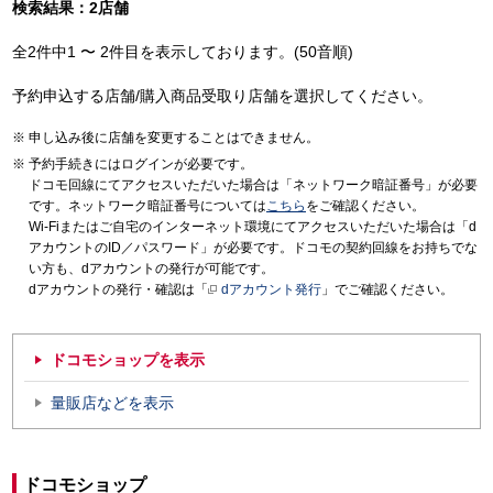
検索結果：2店舗
全2件中1 〜 2件目を表示しております。(50音順)
予約申込する店舗/購入商品受取り店舗を選択してください。
申し込み後に店舗を変更することはできません。
予約手続きにはログインが必要です。
ドコモ回線にてアクセスいただいた場合は「ネットワーク暗証番号」が必要
です。ネットワーク暗証番号については
こちら
をご確認ください。
Wi-Fiまたはご自宅のインターネット環境にてアクセスいただいた場合は「d
アカウントのID／パスワード」が必要です。ドコモの契約回線をお持ちでな
い方も、dアカウントの発行が可能です。
dアカウントの発行・確認は「
dアカウント発行
」でご確認ください。
ドコモショップを表示
量販店などを表示
ドコモショップ