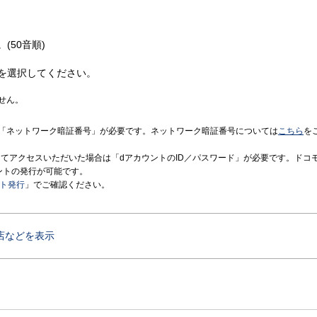
(50音順)
を選択してください。
せん。
「ネットワーク暗証番号」が必要です。ネットワーク暗証番号については
こちら
を
境にてアクセスいただいた場合は「dアカウントのID／パスワード」が必要です。ドコ
ントの発行が可能です。
ント発行
」でご確認ください。
店などを表示