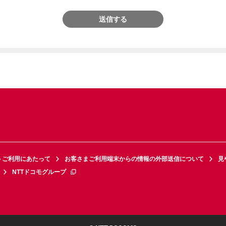
送信する
トご利用にあたって
お客さまご利用端末からの情報の外部送信について
見
NTTドコモグループ