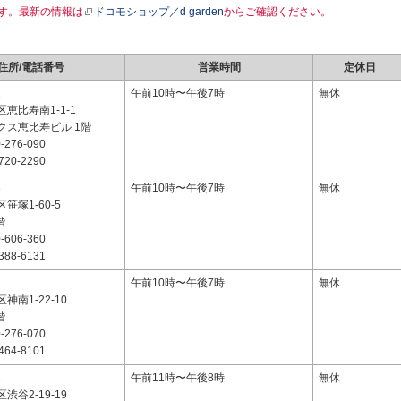
す。最新の情報は
ドコモショップ／d garden
からご確認ください。
住所/電話番号
営業時間
定休日
2
午前10時〜午後7時
無休
恵比寿南1-1-1
クス恵比寿ビル 1階
-276-090
720-2290
3
午前10時〜午後7時
無休
笹塚1-60-5
階
-606-360
388-6131
1
午前10時〜午後7時
無休
神南1-22-10
階
-276-070
464-8101
2
午前11時〜午後8時
無休
渋谷2-19-19