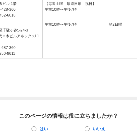
坂ビル 1階
【毎週土曜 毎週日曜 祝日】
-428-360
午前10時〜午後7時
452-6618
1
午前10時〜午後7時
第2日曜
千駄ヶ谷5-24-3
代々木ビルアネックスI 1
-687-360
350-8611
このページの情報は役に立ちましたか？
はい
いいえ