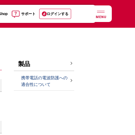
 Shop
サポート
ログインする
MENU
製品
携帯電話の電波防護への
適合性について