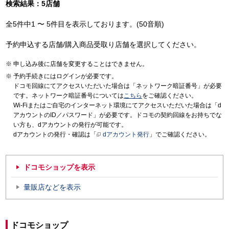
検索結果：5店舗
全5件中1 〜 5件目を表示しております。(50音順)
予約申込する店舗/購入商品受取り店舗を選択してください。
申し込み後に店舗を変更することはできません。
予約手続きにはログインが必要です。
ドコモ回線にてアクセスいただいた場合は「ネットワーク暗証番号」が必要
です。ネットワーク暗証番号については
こちら
をご確認ください。
Wi-Fiまたはご自宅のインターネット環境にてアクセスいただいた場合は「d
アカウントのID／パスワード」が必要です。ドコモの契約回線をお持ちでな
い方も、dアカウントの発行が可能です。
dアカウントの発行・確認は「
dアカウント発行
」でご確認ください。
ドコモショップを表示
量販店などを表示
ドコモショップ