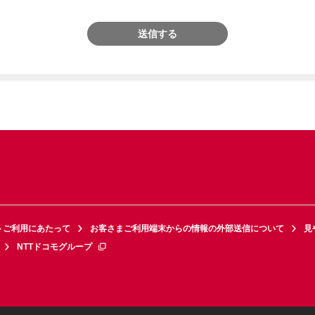
送信する
トご利用にあたって
お客さまご利用端末からの情報の外部送信について
見
NTTドコモグループ