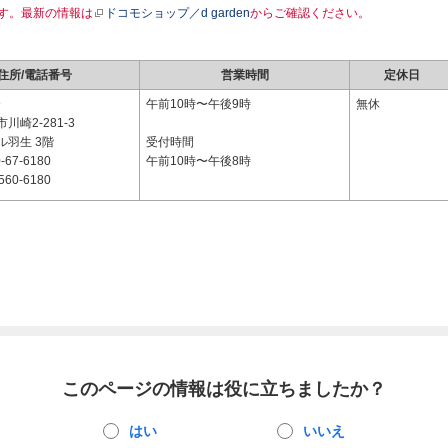
す。最新の情報は
ドコモショップ／d garden
からご確認ください。
住所/電話番号
営業時間
定休日
9
午前10時〜午後9時
無休
川崎2-281-3
ル羽生 3階
受付時間
-67-6180
午前10時〜午後8時
560-6180
このページの情報は役に立ちましたか？
はい
いいえ