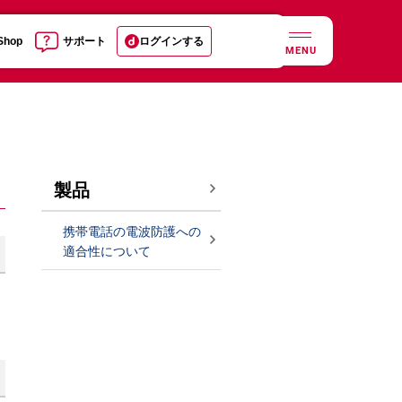
 Shop
サポート
ログインする
MENU
製品
携帯電話の電波防護への
適合性について