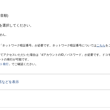
音順)
を選択してください。
せん。
「ネットワーク暗証番号」が必要です。ネットワーク暗証番号については
こちら
を
境にてアクセスいただいた場合は「dアカウントのID／パスワード」が必要です。ドコ
ントの発行が可能です。
ント発行
」でご確認ください。
店などを表示