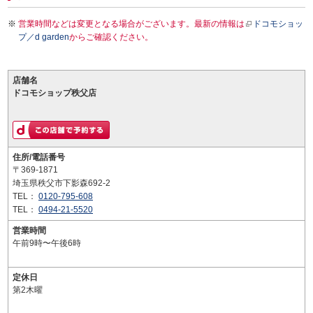
営業時間などは変更となる場合がございます。最新の情報は
ドコモショッ
プ／d garden
からご確認ください。
店舗名
ドコモショップ秩父店
住所/電話番号
〒369-1871
埼玉県秩父市下影森692-2
TEL：
0120-795-608
TEL：
0494-21-5520
営業時間
午前9時〜午後6時
定休日
第2木曜