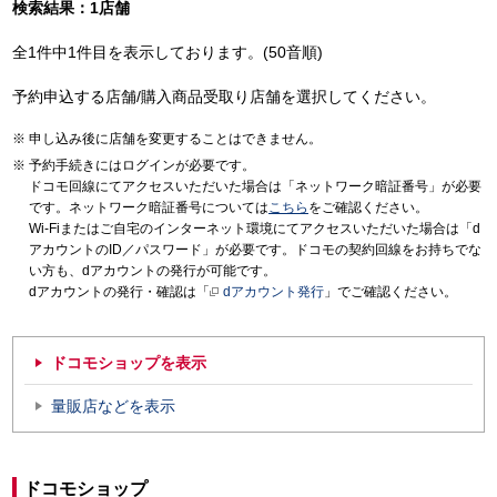
検索結果：1店舗
全1件中1件目を表示しております。(50音順)
予約申込する店舗/購入商品受取り店舗を選択してください。
申し込み後に店舗を変更することはできません。
予約手続きにはログインが必要です。
ドコモ回線にてアクセスいただいた場合は「ネットワーク暗証番号」が必要
です。ネットワーク暗証番号については
こちら
をご確認ください。
Wi-Fiまたはご自宅のインターネット環境にてアクセスいただいた場合は「d
アカウントのID／パスワード」が必要です。ドコモの契約回線をお持ちでな
い方も、dアカウントの発行が可能です。
dアカウントの発行・確認は「
dアカウント発行
」でご確認ください。
ドコモショップを表示
量販店などを表示
ドコモショップ