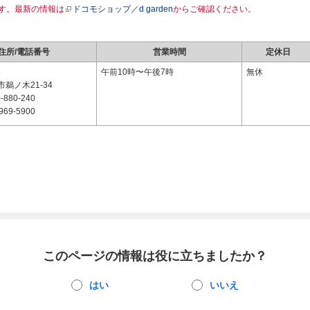
す。最新の情報は
ドコモショップ／d garden
からご確認ください。
住所/電話番号
営業時間
定休日
3
午前10時〜午後7時
無休
鵜ノ木21-34
-880-240
969-5900
このページの情報は役に立ちましたか？
はい
いいえ