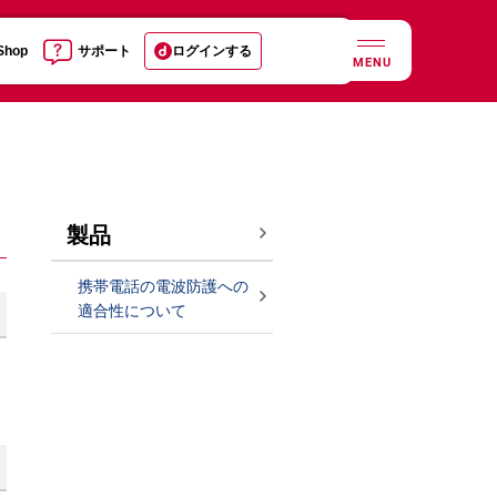
 Shop
サポート
ログインする
MENU
製品
携帯電話の電波防護への
適合性について