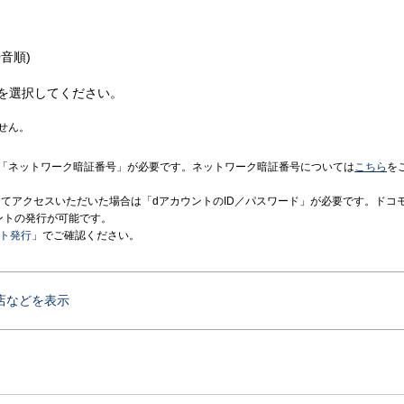
音順)
を選択してください。
せん。
「ネットワーク暗証番号」が必要です。ネットワーク暗証番号については
こちら
を
境にてアクセスいただいた場合は「dアカウントのID／パスワード」が必要です。ドコ
ントの発行が可能です。
ント発行
」でご確認ください。
店などを表示