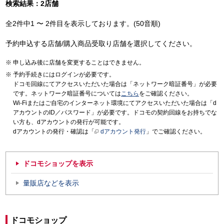
検索結果：2店舗
全2件中1 〜 2件目を表示しております。(50音順)
予約申込する店舗/購入商品受取り店舗を選択してください。
申し込み後に店舗を変更することはできません。
予約手続きにはログインが必要です。
ドコモ回線にてアクセスいただいた場合は「ネットワーク暗証番号」が必要
です。ネットワーク暗証番号については
こちら
をご確認ください。
Wi-Fiまたはご自宅のインターネット環境にてアクセスいただいた場合は「d
アカウントのID／パスワード」が必要です。ドコモの契約回線をお持ちでな
い方も、dアカウントの発行が可能です。
dアカウントの発行・確認は「
dアカウント発行
」でご確認ください。
ドコモショップを表示
量販店などを表示
ドコモショップ