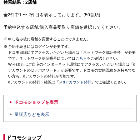
検索結果：2店舗
全2件中1 〜 2件目を表示しております。(50音順)
予約申込する店舗/購入商品受取り店舗を選択してください。
申し込み後に店舗を変更することはできません。
予約手続きにはログインが必要です。
ドコモ回線にてアクセスいただいた場合は「ネットワーク暗証番号」が必要
です。ネットワーク暗証番号については
こちら
をご確認ください。
Wi-Fiまたはご自宅のインターネット環境にてアクセスいただいた場合は「d
アカウントのID／パスワード」が必要です。ドコモの契約回線をお持ちでな
い方も、dアカウントの発行が可能です。
dアカウントの発行・確認は「
dアカウント発行
」でご確認ください。
ドコモショップを表示
量販店などを表示
ドコモショップ