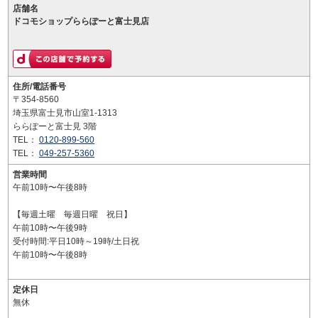
店舗名
ドコモショップららぽーと富士見店
住所/電話番号
〒354-8560
埼玉県富士見市山室1-1313
ららぽーと富士見 3階
TEL：
0120-899-560
TEL：
049-257-5360
営業時間
午前10時〜午後8時
【毎週土曜 毎週日曜 祝日】
午前10時〜午後9時
受付時間:平日10時～19時/土日祝
午前10時〜午後8時
定休日
無休