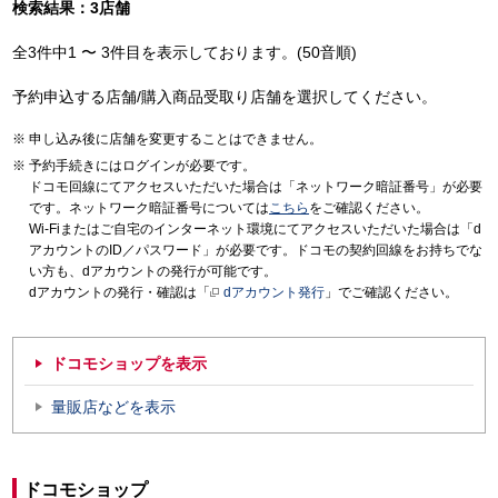
検索結果：3店舗
全3件中1 〜 3件目を表示しております。(50音順)
予約申込する店舗/購入商品受取り店舗を選択してください。
申し込み後に店舗を変更することはできません。
予約手続きにはログインが必要です。
ドコモ回線にてアクセスいただいた場合は「ネットワーク暗証番号」が必要
です。ネットワーク暗証番号については
こちら
をご確認ください。
Wi-Fiまたはご自宅のインターネット環境にてアクセスいただいた場合は「d
アカウントのID／パスワード」が必要です。ドコモの契約回線をお持ちでな
い方も、dアカウントの発行が可能です。
dアカウントの発行・確認は「
dアカウント発行
」でご確認ください。
ドコモショップを表示
量販店などを表示
ドコモショップ