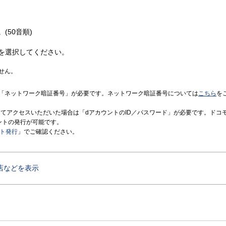
(50音順)
を選択してください。
せん。
「ネットワーク暗証番号」が必要です。ネットワーク暗証番号については
こちら
を
境にてアクセスいただいた場合は「dアカウントのID／パスワード」が必要です。ドコ
ントの発行が可能です。
ント発行
」でご確認ください。
店などを表示