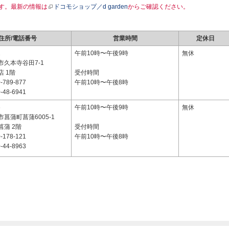
す。最新の情報は
ドコモショップ／d garden
からご確認ください。
住所/電話番号
営業時間
定休日
2
午前10時〜午後9時
無休
市久本寺谷田7-1
 1階
受付時間
-789-877
午前10時〜午後8時
-48-6941
6
午前10時〜午後9時
無休
菖蒲町菖蒲6005-1
蒲 2階
受付時間
-178-121
午前10時〜午後8時
-44-8963