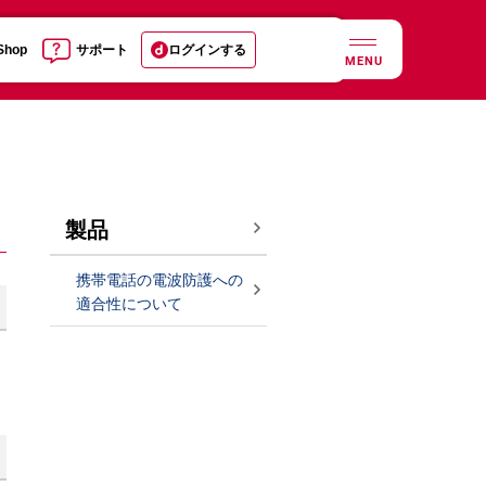
 Shop
サポート
ログインする
MENU
製品
携帯電話の電波防護への
適合性について