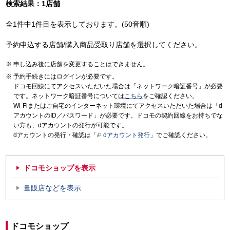
検索結果：1店舗
全1件中1件目を表示しております。(50音順)
予約申込する店舗/購入商品受取り店舗を選択してください。
申し込み後に店舗を変更することはできません。
予約手続きにはログインが必要です。
ドコモ回線にてアクセスいただいた場合は「ネットワーク暗証番号」が必要
です。ネットワーク暗証番号については
こちら
をご確認ください。
Wi-Fiまたはご自宅のインターネット環境にてアクセスいただいた場合は「d
アカウントのID／パスワード」が必要です。ドコモの契約回線をお持ちでな
い方も、dアカウントの発行が可能です。
dアカウントの発行・確認は「
dアカウント発行
」でご確認ください。
ドコモショップを表示
量販店などを表示
ドコモショップ