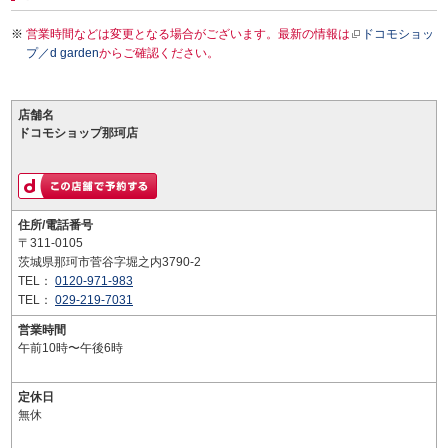
営業時間などは変更となる場合がございます。最新の情報は
ドコモショッ
プ／d garden
からご確認ください。
店舗名
ドコモショップ那珂店
住所/電話番号
〒311-0105
茨城県那珂市菅谷字堀之内3790-2
TEL：
0120-971-983
TEL：
029-219-7031
営業時間
午前10時〜午後6時
定休日
無休