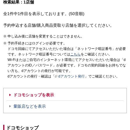
検索結果：1店舗
全1件中1件目を表示しております。(50音順)
予約申込する店舗/購入商品受取り店舗を選択してください。
申し込み後に店舗を変更することはできません。
予約手続きにはログインが必要です。
ドコモ回線にてアクセスいただいた場合は「ネットワーク暗証番号」が必要
です。ネットワーク暗証番号については
こちら
をご確認ください。
Wi-Fiまたはご自宅のインターネット環境にてアクセスいただいた場合は「d
アカウントのID／パスワード」が必要です。ドコモの契約回線をお持ちでな
い方も、dアカウントの発行が可能です。
dアカウントの発行・確認は「
dアカウント発行
」でご確認ください。
ドコモショップを表示
量販店などを表示
ドコモショップ