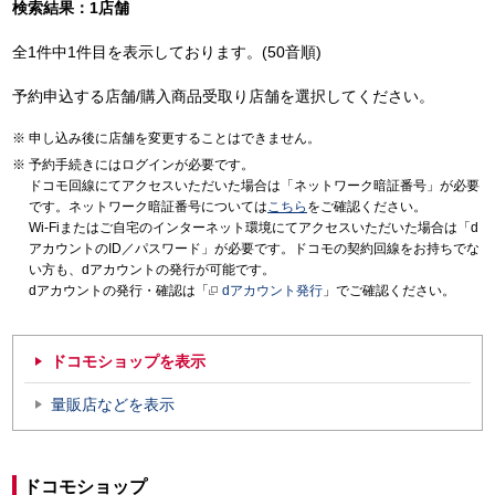
検索結果：1店舗
全1件中1件目を表示しております。(50音順)
予約申込する店舗/購入商品受取り店舗を選択してください。
申し込み後に店舗を変更することはできません。
予約手続きにはログインが必要です。
ドコモ回線にてアクセスいただいた場合は「ネットワーク暗証番号」が必要
です。ネットワーク暗証番号については
こちら
をご確認ください。
Wi-Fiまたはご自宅のインターネット環境にてアクセスいただいた場合は「d
アカウントのID／パスワード」が必要です。ドコモの契約回線をお持ちでな
い方も、dアカウントの発行が可能です。
dアカウントの発行・確認は「
dアカウント発行
」でご確認ください。
ドコモショップを表示
量販店などを表示
ドコモショップ