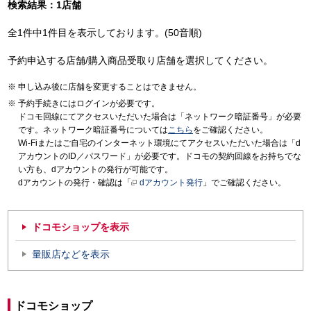
検索結果：1店舗
全1件中1件目を表示しております。(50音順)
予約申込する店舗/購入商品受取り店舗を選択してください。
申し込み後に店舗を変更することはできません。
予約手続きにはログインが必要です。
ドコモ回線にてアクセスいただいた場合は「ネットワーク暗証番号」が必要
です。ネットワーク暗証番号については
こちら
をご確認ください。
Wi-Fiまたはご自宅のインターネット環境にてアクセスいただいた場合は「d
アカウントのID／パスワード」が必要です。ドコモの契約回線をお持ちでな
い方も、dアカウントの発行が可能です。
dアカウントの発行・確認は「
dアカウント発行
」でご確認ください。
ドコモショップを表示
量販店などを表示
ドコモショップ