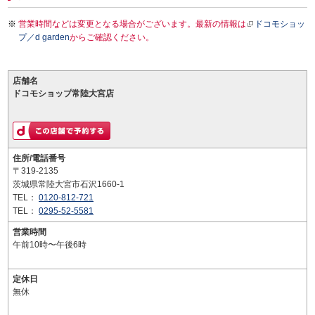
営業時間などは変更となる場合がございます。最新の情報は
ドコモショッ
プ／d garden
からご確認ください。
店舗名
ドコモショップ常陸大宮店
住所/電話番号
〒319-2135
茨城県常陸大宮市石沢1660-1
TEL：
0120-812-721
TEL：
0295-52-5581
営業時間
午前10時〜午後6時
定休日
無休